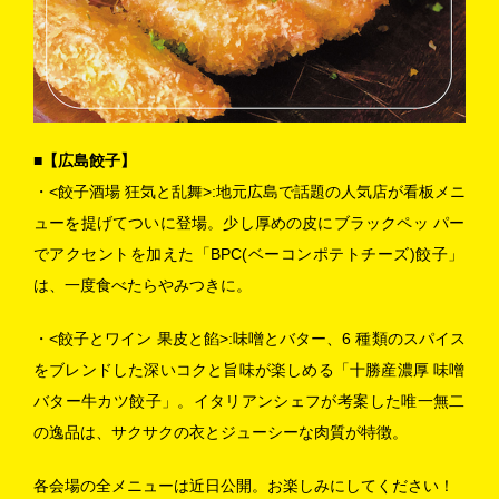
■【広島餃子】
・<餃子酒場 狂気と乱舞>:地元広島で話題の人気店が看板メニ
ューを提げてついに登場。少し厚めの皮にブラックペッ パー
でアクセントを加えた
「BPC(ベーコンポテトチーズ)餃子」
は、一度食べたらやみつきに。
・<餃子とワイン 果皮と餡>:味噌とバター、6 種類のスパイス
をブレンドした深いコクと旨味が楽しめる「十勝産濃厚 味噌
バター牛カツ餃子」。
イタリアンシェフが考案した唯一無二
の逸品は、サクサクの衣とジューシーな肉質が特徴。
各会場の全メニューは近日公開。お楽しみにしてください！