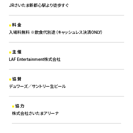
JRさいたま新都心駅より徒歩すぐ
料 金
入場料無料 ※飲食代別途（キャッシュレス決済ONLY）
主 催
LAF Entertainment株式会社
協 賛
デュワーズ／サントリー生ビール
協 力
株式会社さいたまアリーナ