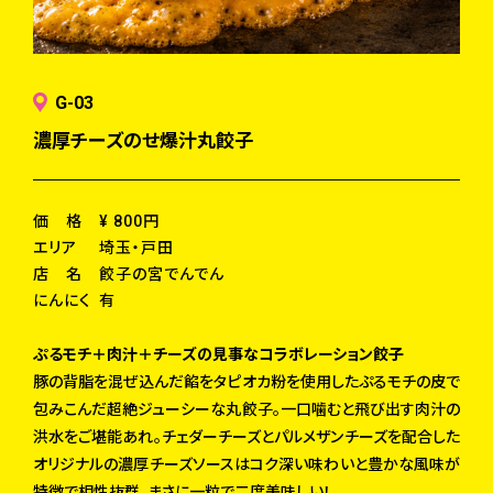
G-03
濃厚チーズのせ爆汁丸餃子
価 格
¥ 800円
エリア
埼玉・戸田
店 名
餃子の宮でんでん
にんにく
有
ぷるモチ＋肉汁＋チーズの見事なコラボレーション餃子
豚の背脂を混ぜ込んだ餡をタピオカ粉を使用したぷるモチの皮で
包みこんだ超絶ジューシーな丸餃子。一口噛むと飛び出す肉汁の
洪水をご堪能あれ。チェダーチーズとパルメザンチーズを配合した
オリジナルの濃厚チーズソースはコク深い味わいと豊かな風味が
特徴で相性抜群。まさに一粒で二度美味しい！