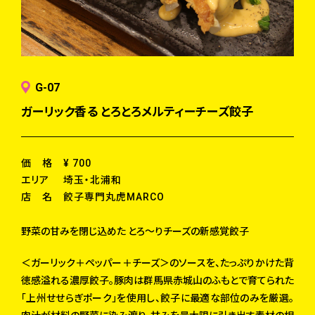
G-07
ガーリック香る とろとろメルティーチーズ餃子
価 格
¥ 700
エリア
埼玉・北浦和
店 名
餃子専門丸虎MARCO
野菜の甘みを閉じ込めた とろ～りチーズの新感覚餃子
＜ガーリック＋ペッパー＋チーズ＞のソースを、たっぷりかけた背
徳感溢れる濃厚餃子。豚肉は群馬県赤城山のふもとで育てられた
「上州せせらぎポーク」を使用し、餃子に最適な部位のみを厳選。