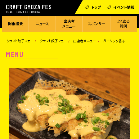
トップ
イベント情報
出店者
よくある
開催概要
ニュース
スポンサー
メニュー
質問
クラフト餃子フェス
クラフト餃子フェス OSAKA 2023
出店者メニュー
ガーリック香る とろとろメルティーチーズ餃子