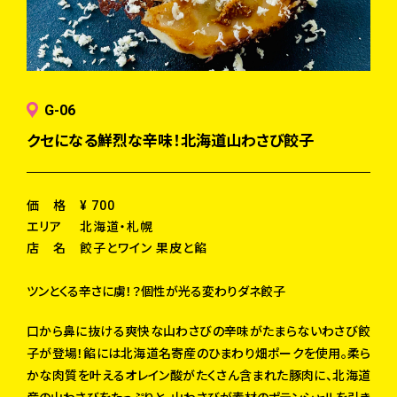
G-06
クセになる鮮烈な辛味！北海道山わさび餃子
価 格
¥ 700
エリア
北海道・札幌
店 名
餃子とワイン 果皮と餡
ツンとくる辛さに虜！？個性が光る変わりダネ餃子
口から鼻に抜ける爽快な山わさびの辛味がたまらないわさび餃
子が登場！餡には北海道名寄産のひまわり畑ポークを使用。柔ら
かな肉質を叶えるオレイン酸がたくさん含まれた豚肉に、北海道