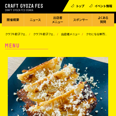
トップ
イベント情報
出店者
よくある
開催概要
ニュース
スポンサー
メニュー
質問
クラフト餃子フェス
クラフト餃子フェス OSAKA 2023
出店者メニュー
クセになる鮮烈な辛味！北海道山わさび餃子