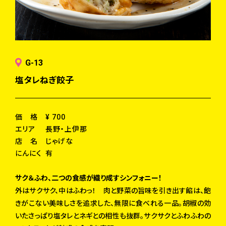
G-13
塩タレねぎ餃子
価 格
¥ 700
エリア
長野・上伊那
店 名
じゃげな
にんにく
有
サク＆ふわ、二つの食感が織り成すシンフォニー！
外はサクサク、中はふわっ！ 肉と野菜の旨味を引き出す餡は、飽
きがこない美味しさを追求した、無限に食べれる一品。胡椒の効
いたさっぱり塩タレとネギとの相性も抜群。サクサクとふわふわの