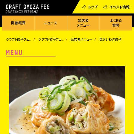
トップ
イベント情報
出店者
よくある
開催概要
ニュース
メニュー
質問
クラフト餃子フェス
クラフト餃子フェス OSAKA 2024
出店者メニュー
塩タレねぎ餃子