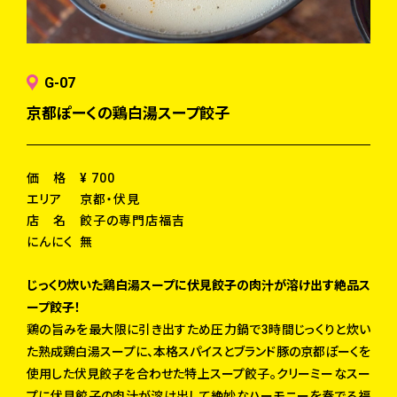
G-07
京都ぽーくの鶏白湯スープ餃子
価 格
¥ 700
エリア
京都・伏見
店 名
餃子の専門店福吉
にんにく
無
じっくり炊いた鶏白湯スープに伏見餃子の肉汁が溶け出す絶品ス
ープ餃子！
鶏の旨みを最大限に引き出すため圧力鍋で3時間じっくりと炊い
た熟成鶏白湯スープに、本格スパイスとブランド豚の京都ぽーくを
使用した伏見餃子を合わせた特上スープ餃子。クリーミーなスー
プに伏見餃子の肉汁が溶け出して絶妙なハーモニーを奏でる福