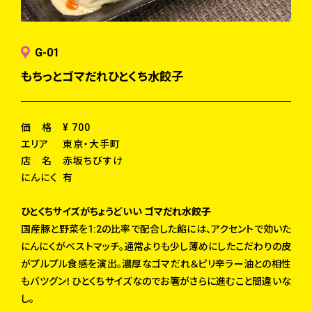
G-01
もちっとゴマだれひとくち水餃子
価 格
¥ 700
エリア
東京・大手町
店 名
赤坂ちびすけ
にんにく
有
ひとくちサイズがちょうどいい ゴマだれ水餃子
国産豚と野菜を1:2の比率で配合した餡には、アクセントで効いた
にんにくがベストマッチ。通常よりも少し薄めにしたこだわりの皮
がプルプル食感を演出。濃厚なゴマだれ＆ピリ辛ラー油との相性
もバツグン！ひとくちサイズなのでお箸がさらに進むこと間違いな
し。