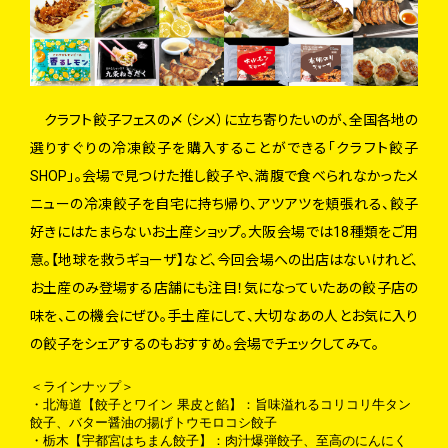
クラフト餃子フェスの〆（シメ）に立ち寄りたいのが、全国各地の
選りすぐりの冷凍餃子を購入することができる「クラフト餃子
SHOP」。会場で見つけた推し餃子や、満腹で食べられなかったメ
ニューの冷凍餃子を自宅に持ち帰り、アツアツを頬張れる、餃子
好きにはたまらないお土産ショップ。大阪会場では18種類をご用
意。【地球を救うギョーザ】など、今回会場への出店はないけれど、
お土産のみ登場する店舗にも注目！気になっていたあの餃子店の
味を、この機会にぜひ。手土産にして、大切なあの人とお気に入り
の餃子をシェアするのもおすすめ。会場でチェックしてみて。
＜ラインナップ＞
・北海道【餃子とワイン 果皮と餡】：旨味溢れるコリコリ牛タン
餃子、バター醤油の揚げトウモロコシ餃子
・栃木【宇都宮はちまん餃子】：肉汁爆弾餃子、至高のにんにく