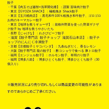
餃子
・千葉【肉玉そば越智×浅草開化楼】：謹製 旨味肉汁餃子
・東京【GYOZA SHACK】：極粗挽き Shack餃子
・東京【玉川精肉店】：黒毛和牛100％粗挽き和牛餃子、ゴロゴロ
お肉のキーマカレー餃子
・東京【地球を救うギョーザ】：規格外野菜を使った野菜ザクザ
ク餃子 by 地球を救うやさいたち
・長野【じゃげな】：わさびビーフ餃子
・滋賀【餃子専門店 餃子チョップ 滋賀石山本店】：餃子チ
・京都【京都餃子ミヤコパンダ】：九条ねぎだく、香るレモン
・大阪【餃子専門店 龍の餃子】：酢コショウで食べる 豚トロ餃子
・福岡【エンジェル餃子】：ホルモン餃子、有明のり餃子
・福岡【博多八助】：博多ひとくち餃子、博多ひとくち餃子（30
個入り）
※販売状況により売り切れ、もしくは商品変更の可能性がありま
すのであらかじめご了承ください。