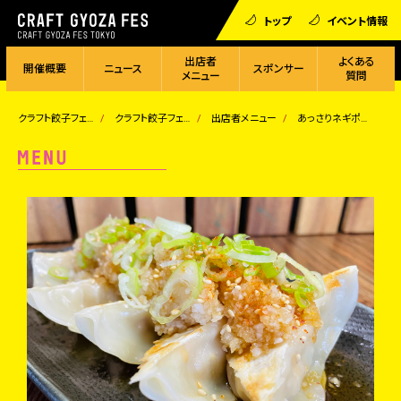
トップ
イベント情報
出店者
よくある
開催概要
ニュース
スポンサー
メニュー
質問
クラフト餃子フェス
クラフト餃子フェス TOKYO 2023
出店者メニュー
あっさりネギポン餃子