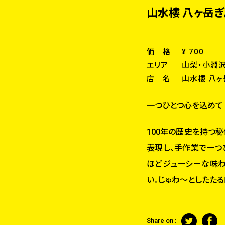
山水樓 八ヶ岳ぎ
価 格
¥ 700
エリア
山梨・小淵
店 名
山水樓 八ヶ
一つひとつ心を込めて
100年の歴史を持つ
表現し、手作業で一つ
ほどジューシーな味わ
い。じゅわ～としたたる
Share on :