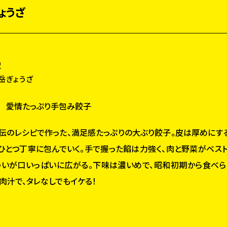
ょうざ
沢
岳ぎょうざ
 愛情たっぷり手包み餃子
秘伝のレシピで作った、満足感たっぷりの大ぶり餃子。皮は厚めにす
ひとつ丁寧に包んでいく。手で握った餡は力強く、肉と野菜がベス
いが口いっぱいに広がる。下味は濃いめで、昭和初期から食べ
肉汁で、タレなしでもイケる！