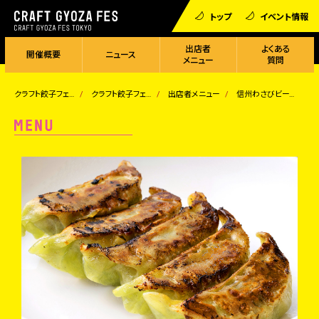
トップ
イベント情報
出店者
よくある
開催概要
ニュース
メニュー
質問
クラフト餃子フェス
クラフト餃子フェス TOKYO 2026
出店者メニュー
信州わさびビーフ餃子