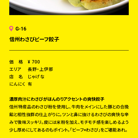
G-16
信州わさびビーフ餃子
価 格
¥ 700
エリア
長野・上伊那
店 名
じゃげな
にんにく
有
濃厚肉汁にわさびがほんのりアクセントの爽快餃子
信州特産品のわさび粉を使用し、牛肉をメインにした豚との合挽
餡と相性抜群の仕上がりに。ツンと鼻に抜けるわさびの爽快な辛
みで後味スッキリ。皮には米粉を加え、モチモチ感を楽しめるよう
少し厚めにしてあるのもポイント。「ビーフ×わさび」をご堪能あれ。