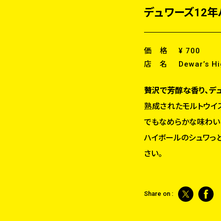
デュワーズ12年
価 格
¥ 700
店 名
Dewar’s Hi
贅沢で芳醇な香り、デュ
熟成されたモルトウイ
でもなめらかな味わい
ハイボールのシュワっ
さい。
Share on :