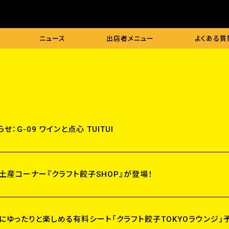
ニュース
出店者
メニュー
よくある
質
：G-09 ワインと点心 TUITUI
土産コーナー『クラフト餃子SHOP』が登場！
にゆったりと楽しめる有料シート「クラフト餃子TOKYOラウンジ」